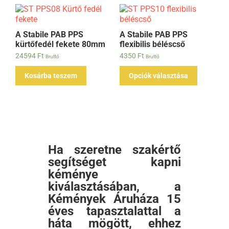
A Stabile PAB PPS
A Stabile PAB PPS
kürtőfedél fekete 80mm
flexibilis béléscső
24594
Ft
4350
Ft
Bruttó
Bruttó
Kosárba teszem
Opciók választása
Ha szeretne szakértő
segítséget kapni
kéménye
kiválasztásában, a
Kémények Áruháza 15
éves tapasztalattal a
háta mögött, ehhez