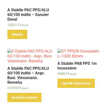
A Stabile PAC PPS/ALU
60/100 indító – Sanuier
Duval
16231
Ft
Bruttó
Details
A Stabile PAB PPS 1m
hosszelem
A Stabile PAC PPS/ALU
60/100 indító – Argo.
3980
Ft
Bruttó
Baxi. Viessmann.
Remeha
Opciók választása
21970
Ft
Bruttó
Kosárba teszem