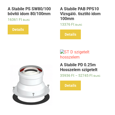
A Stabile PS SW80/100
A Stabile PAB PPS10
bővítő idom 80/100mm
Vizsgáló. tisztító idom
100mm
16361
Ft
Bruttó
13376
Ft
Bruttó
Details
Details
A Stabile PD 0.25m
Hosszelem szigetelt
35936
Ft
–
52745
Ft
Bruttó
Details