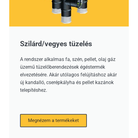
Szilárd/vegyes tüzelés
A rendszer alkalmas fa, szén, pellet, olaj gáz
üzemű tüzelőberendezések égéstermék
elvezetésére. Akár utólagos felújításhoz akár
új kandalló, cserépkályha és pellet kazánok
telepítéshez.
Megnézem a termékeket