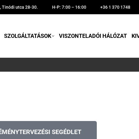
 Tinódi utca 28-30.
H-P: 7:00 – 16:00
+36 1 370 1748
SZOLGÁLTATÁSOK
VISZONTELADÓI HÁLÓZAT
KI
ÉMÉNYTERVEZÉSI SEGÉDLET