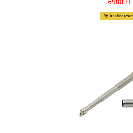
6900
Ft
Kosárba tesz