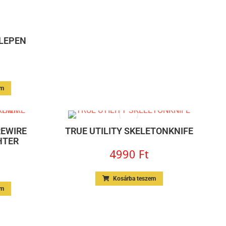
ELEPEN
em
REWIRE
TRUE UTILITY SKELETONKNIFE
HTER
4990
Ft
Kosárba teszem
em