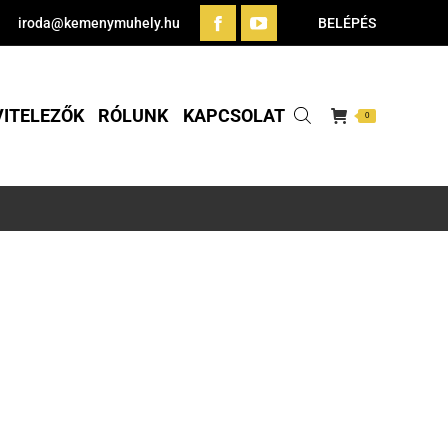
iroda@kemenymuhely.hu
BELÉPÉS
VITELEZŐK
RÓLUNK
KAPCSOLAT
0