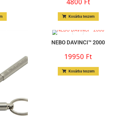
4800
Ft
em
Kosárba teszem
NEBO DAVINCI™ 2000
19950
Ft
Kosárba teszem