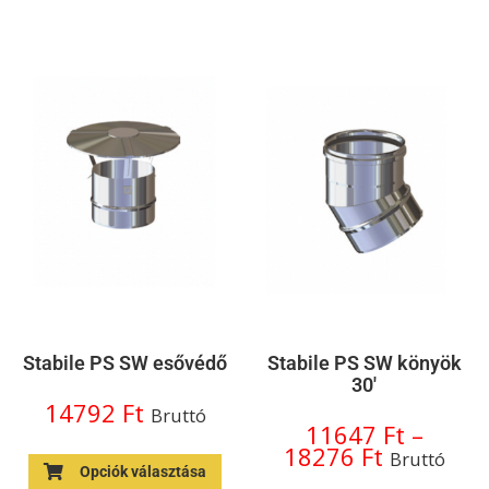
Stabile PS SW esővédő
Stabile PS SW könyök
30'
14792
Ft
Bruttó
11647
Ft
–
18276
Ft
Bruttó
Opciók választása