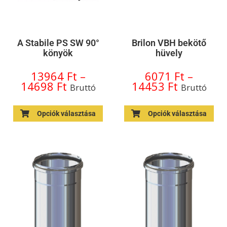
A Stabile PS SW 90°
Brilon VBH bekötő
könyök
hüvely
13964
Ft
–
6071
Ft
–
14698
Ft
14453
Ft
Bruttó
Bruttó
Opciók választása
Opciók választása