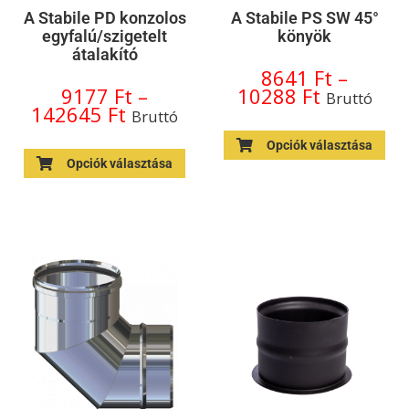
A Stabile PD konzolos
A Stabile PS SW 45°
egyfalú/szigetelt
könyök
átalakító
8641
Ft
–
9177
Ft
–
10288
Ft
Bruttó
142645
Ft
Bruttó
Opciók választása
Opciók választása