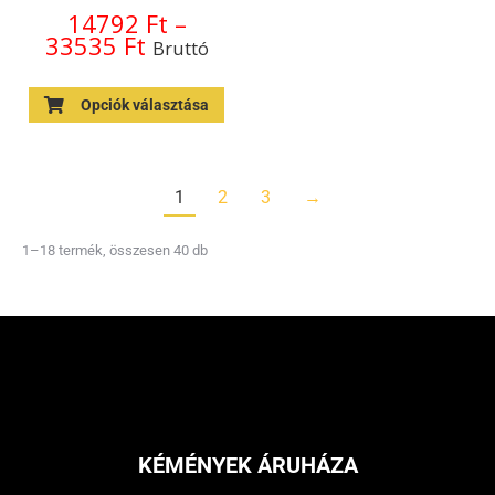
14792
Ft
–
33535
Ft
Bruttó
Opciók választása
1
2
3
→
1–18 termék, összesen 40 db
KÉMÉNYEK ÁRUHÁZA