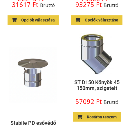
31617
Ft
93275
Ft
Bruttó
Bruttó
Opciók választása
Opciók választása
ST D150 Könyök 45
150mm, szigetelt
57092
Ft
Bruttó
Kosárba teszem
Stabile PD esővédő