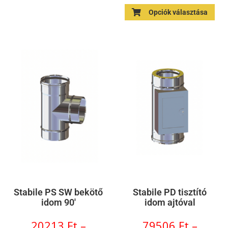
Opciók választása
Stabile PS SW bekötő
Stabile PD tisztító
idom 90'
idom ajtóval
20213
Ft
–
79506
Ft
–