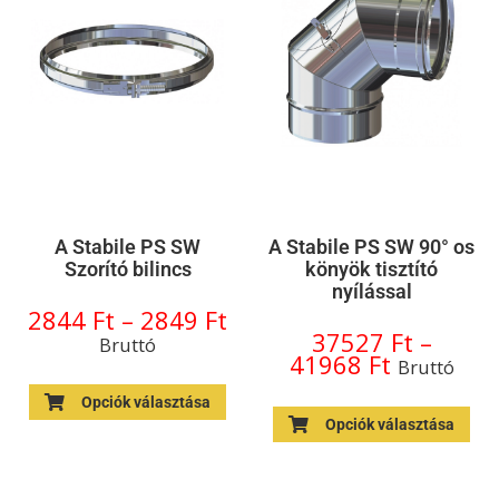
A Stabile PS SW
A Stabile PS SW 90° os
Szorító bilincs
könyök tisztító
nyílással
2844
Ft
–
2849
Ft
37527
Ft
–
Bruttó
41968
Ft
Bruttó
Opciók választása
Opciók választása