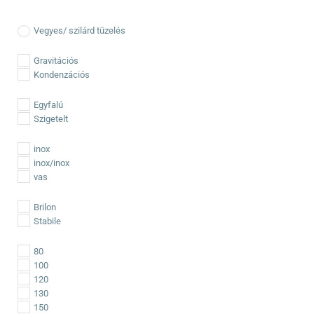
Vegyes/ szilárd tüzelés
Gravitációs
Kondenzációs
Egyfalú
Szigetelt
inox
inox/inox
vas
Brilon
Stabile
80
100
120
130
150