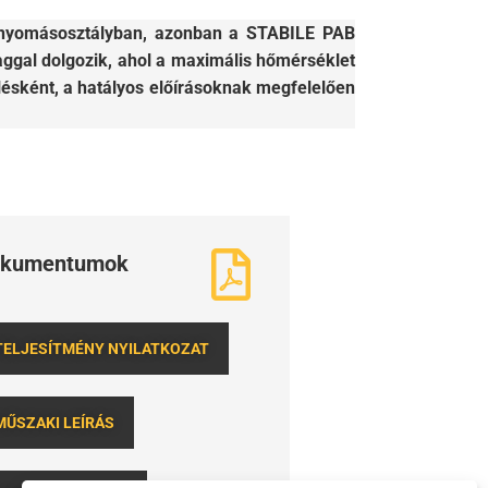
 nyomásosztályban, azonban a STABILE PAB
ggal dolgozik, ahol a maximális hőmérséklet
ésként, a hatályos előírásoknak megfelelően
kumentumok
TELJESÍTMÉNY NYILATKOZAT
MŰSZAKI LEÍRÁS