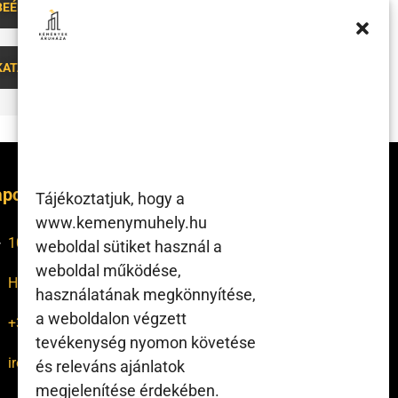
BEÉPÍTÉSI PÉLDÁK
KATALÓGUS RÉSZLET
pcsolat
Tájékoztatjuk, hogy a
www.kemenymuhely.hu
1047 Bp., Tinódi utca 28-30.
weboldal sütiket használ a
weboldal működése,
H-P: 7:00 – 16:00
használatának megkönnyítése,
a weboldalon végzett
+36 1 370 1748
tevékenység nyomon követése
iroda@kemenymuhely.hu
és releváns ajánlatok
megjelenítése érdekében.