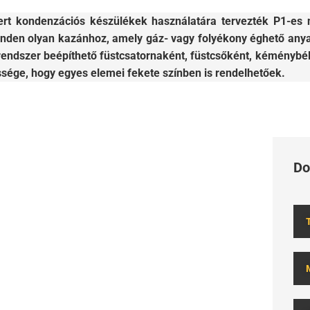
rt kondenzációs készülékek használatára tervezték P1-es
nden olyan kazánhoz, amely gáz- vagy folyékony éghető anya
ndszer beépíthető füstcsatornaként, füstcsőként, kéménybél
ssége, hogy egyes elemei fekete színben is rendelhetőek.
Do