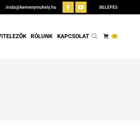
iroda@kemenymuhely.hu
BELÉPÉS
VITELEZŐK
RÓLUNK
KAPCSOLAT
0