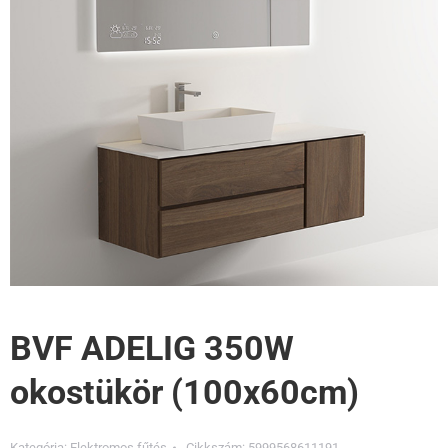
BVF ADELIG 350W
okostükör (100x60cm)
Kategória:
Elektromos fűtés
Cikkszám:
5999568611191