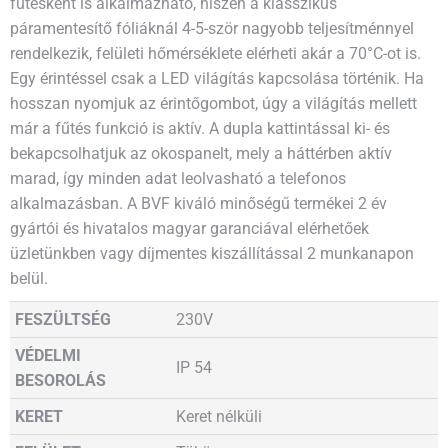
fűtésként is alkalmazható, hiszen a klasszikus
páramentesítő fóliáknál 4-5-ször nagyobb teljesítménnyel
rendelkezik, felületi hőmérséklete elérheti akár a 70°C-ot is.
Egy érintéssel csak a LED világítás kapcsolása történik. Ha
hosszan nyomjuk az érintőgombot, úgy a világítás mellett
már a fűtés funkció is aktív. A dupla kattintással ki- és
bekapcsolhatjuk az okospanelt, mely a háttérben aktív
marad, így minden adat leolvasható a telefonos
alkalmazásban. A BVF kiváló minőségű termékei 2 év
gyártói és hivatalos magyar garanciával elérhetőek
üzletünkben vagy díjmentes kiszállítással 2 munkanapon
belül.
FESZÜLTSÉG
230V
VÉDELMI
IP 54
BESOROLÁS
KERET
Keret nélküli