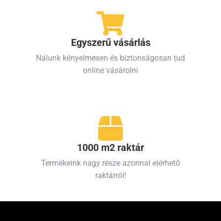
Egyszerű vásárlás
Nálunk kényelmesen és biztonságosan tud
online vásárolni
1000 m2 raktár
Termékeink nagy része azonnal elérhető
raktárról!