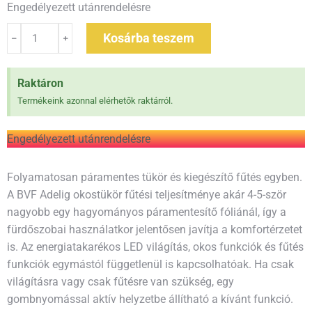
Engedélyezett utánrendelésre
Kosárba teszem
Raktáron
Termékeink azonnal elérhetők raktárról.
Engedélyezett utánrendelésre
Folyamatosan páramentes tükör és kiegészítő fűtés egyben.
A BVF Adelig okostükör fűtési teljesítménye akár 4-5-ször
nagyobb egy hagyományos páramentesítő fóliánál, így a
fürdőszobai használatkor jelentősen javítja a komfortérzetet
is. Az energiatakarékos LED világítás, okos funkciók és fűtés
funkciók egymástól függetlenül is kapcsolhatóak. Ha csak
világításra vagy csak fűtésre van szükség, egy
gombnyomással aktív helyzetbe állítható a kívánt funkció.