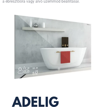
a ébresztőóra vagy alvó üzemmód beállításai.