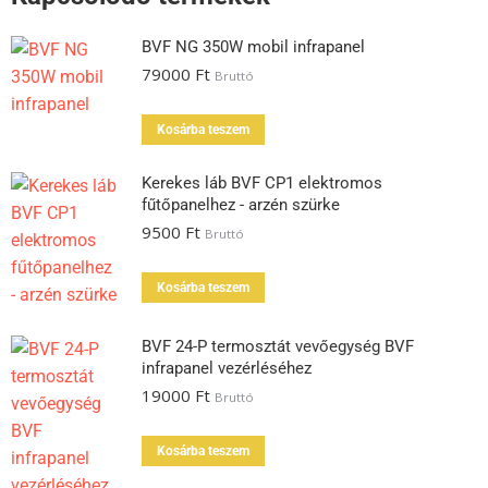
BVF NG 350W mobil infrapanel
79000
Ft
Bruttó
Kosárba teszem
Kerekes láb BVF CP1 elektromos
fűtőpanelhez - arzén szürke
9500
Ft
Bruttó
Kosárba teszem
BVF 24-P termosztát vevőegység BVF
infrapanel vezérléséhez
19000
Ft
Bruttó
Kosárba teszem