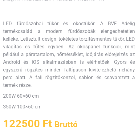
LED fürdőszobai tükör és okostükör. A BVF Adelig
termékcsalád a modern fürdőszobák elengedhetetlen
kelléke. Letisztult design, tökéletes torzításmentes tükör, LED
világítás és fűtés egyben. Az okospanel funkciói, mint
például a páratartalom, hőmérséklet, időjárás előrejelzés az
Android és iOS alkalmazásban is elérhetőek. Gyors és
egyszerű rögzítés minden faltípuson kivitelezhető néhány
perc alatt. A fali rögzítőkonzol, sablon és csavarszett a
termék része.
200W 60×60 cm
350W 100×60 cm
122500
Ft
Bruttó