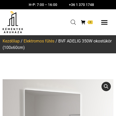
H-P: 7:00 – 16:00
+36 1 370 1748
0
Kezdőlap
/
Elektromos fűtés
/ BVF ADELIG 350W okostükör
(100x60cm)