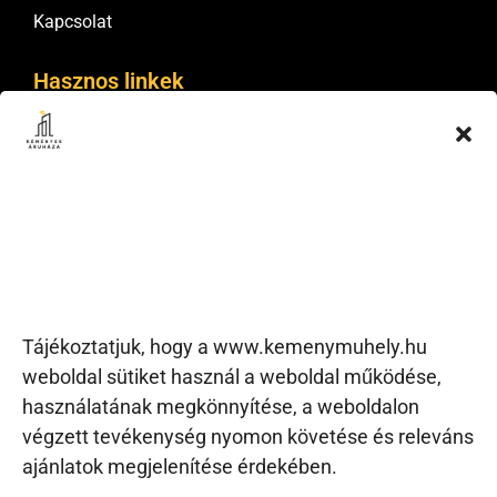
Kapcsolat
Hasznos linkek
Általános Szerződési Feltételek
Adatkezelési tájékoztatók
Cookie tájékoztató
Szállítás és fizetés
Elállás és csere
Viszonteladói hálózat
Tájékoztatjuk, hogy a www.kemenymuhely.hu
Kapcsolat
weboldal sütiket használ a weboldal működése,
használatának megkönnyítése, a weboldalon
1047 Bp., Tinódi utca 28-30.
végzett tevékenység nyomon követése és releváns
ajánlatok megjelenítése érdekében.
H-P: 7:00 – 16:00