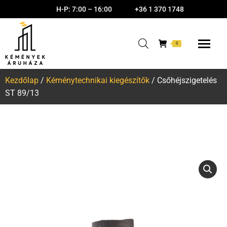
H-P: 7:00 – 16:00
+36 1 370 1748
0
Kezdőlap
/
Kéménytechnikai kiegészítők
/ Csőhéjszigetelés
ST 89/13