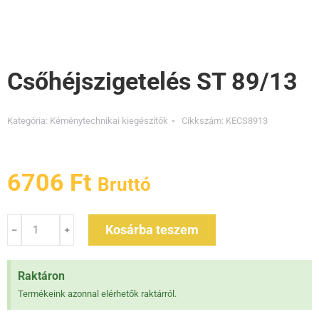
Csőhéjszigetelés ST 89/13
Kategória:
Kéménytechnikai kiegészítők
Cikkszám:
KECS8913
6706
Ft
Bruttó
Kosárba teszem
Raktáron
Termékeink azonnal elérhetők raktárról.