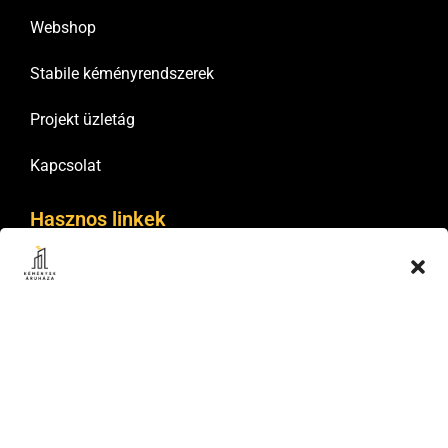
Webshop
Stabile kéményrendszerek
Projekt üzletág
Kapcsolat
Hasznos linkek
Általános Szerződési Feltételek
Adatkezelési tájékoztatók
Cookie tájékoztató
Szállítás és fizetés
Elállás és csere
Viszonteladói hálózat