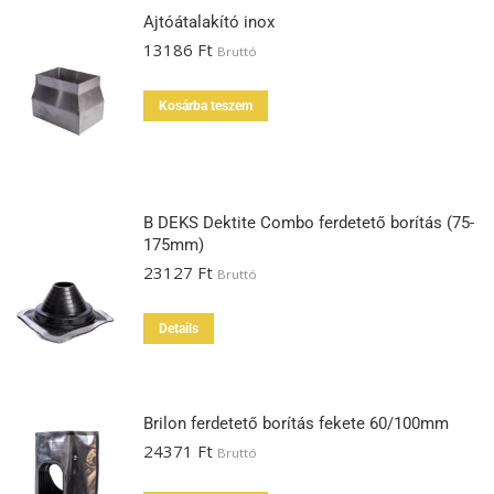
Ajtóátalakító inox
13186
Ft
Bruttó
Kosárba teszem
B DEKS Dektite Combo ferdetető borítás (75-
175mm)
23127
Ft
Bruttó
Details
Brilon ferdetető borítás fekete 60/100mm
24371
Ft
Bruttó