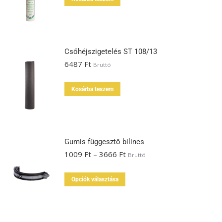
Csőhéjszigetelés ST 108/13
6487
Ft
Bruttó
Kosárba teszem
Gumis függesztő bilincs
1009
Ft
–
3666
Ft
Bruttó
Opciók választása