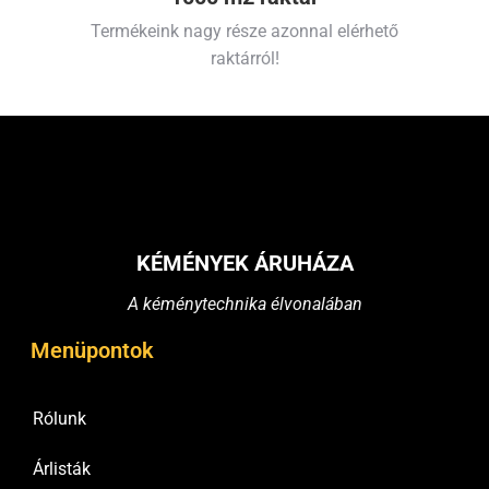
Termékeink nagy része azonnal elérhető
raktárról!
KÉMÉNYEK ÁRUHÁZA
A kéménytechnika élvonalában
Menüpontok
Rólunk
Árlisták