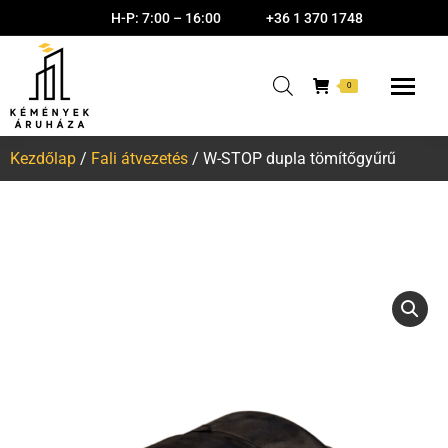
H-P: 7:00 – 16:00
+36 1 370 1748
0
Kezdőlap
/
Fali átvezetés
/ W-STOP dupla tömítőgyűrű