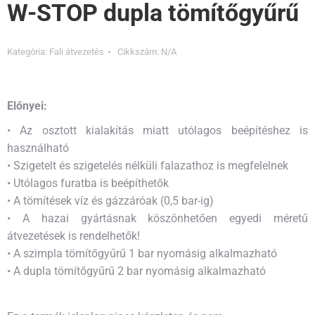
W-STOP dupla tömítőgyűrű
Kategória:
Fali átvezetés
Cikkszám:
N/A
Előnyei:
• Az osztott kialakítás miatt utólagos beépítéshez is
használható
• Szigetelt és szigetelés nélküli falazathoz is megfelelnek
• Utólagos furatba is beépíthetők
• A tömítések víz és gázzáróak (0,5 bar-ig)
• A hazai gyártásnak köszönhetően egyedi méretű
átvezetések is rendelhetők!
• A szimpla tömítőgyűrű 1 bar nyomásig alkalmazható
• A dupla tömítőgyűrű 2 bar nyomásig alkalmazható