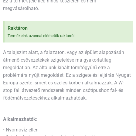
Ez a termék jelenleg nincs készleten és nem
megvásárolható.
Raktáron
Termékeink azonnal elérhetők raktárról.
A talajszint alatt, a falazaton, vagy az épület alapozásán
átmenő csővezetékek szigetelése ma gyakorlatilag
megoldatlan. Az általunk kínált tömítőgyűrű erre a
problémára nyújt megoldást. Ez a szigetelési eljárás Nyugat
Európa szerte ismert és széles körben alkalmazzák. A W-
stop fali átvezető rendszerek minden csőtípushoz fal- és
födémátvezetésekhez alkalmazhatóak.
Alkalmazhatók:
• Nyomóvíz ellen