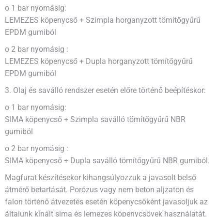
o 1 bar nyomásig:
LEMEZES köpenycső + Szimpla horganyzott tömítőgyűrű
EPDM gumiból
o 2 bar nyomásig :
LEMEZES köpenycső + Dupla horganyzott tömítőgyűrű
EPDM gumiból
3. Olaj és saválló rendszer esetén előre történő beépítéskor:
o 1 bar nyomásig:
SIMA köpenycső + Szimpla saválló tömítőgyűrű NBR
gumiból
o 2 bar nyomásig :
SIMA köpenycső + Dupla saválló tömítőgyűrű NBR gumiból.
Magfurat készítésekor kihangsúlyozzuk a javasolt belső
átmérő betartását. Porózus vagy nem beton aljzaton és
falon történő átvezetés esetén köpenycsőként javasoljuk az
általunk kínált sima és lemezes köpenycsövek használatát.