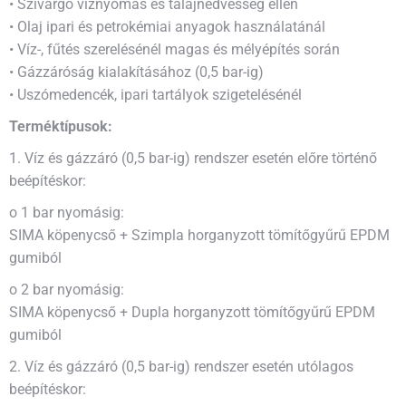
• Szivárgó víznyomás és talajnedvesség ellen
• Olaj ipari és petrokémiai anyagok használatánál
• Víz-, fűtés szerelésénél magas és mélyépítés során
• Gázzáróság kialakításához (0,5 bar-ig)
• Uszómedencék, ipari tartályok szigetelésénél
Terméktípusok:
1. Víz és gázzáró (0,5 bar-ig) rendszer esetén előre történő
beépítéskor:
o 1 bar nyomásig:
SIMA köpenycső + Szimpla horganyzott tömítőgyűrű EPDM
gumiból
o 2 bar nyomásig:
SIMA köpenycső + Dupla horganyzott tömítőgyűrű EPDM
gumiból
2. Víz és gázzáró (0,5 bar-ig) rendszer esetén utólagos
beépítéskor: