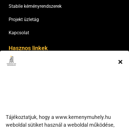
Stabile kéményrendszerek
Projekt üzletág
Kapcsolat
Hasznos linkek
Általános Szerződési Feltételek
Adatkezelési tájékoztatók
Cookie tájékoztató
Szállítás és fizetés
Elállás és csere
Viszonteladói hálózat
Tájékoztatjuk, hogy a www.kemenymuhely.hu
Kapcsolat
weboldal sütiket használ a weboldal működése,