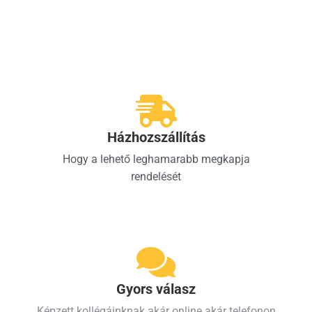
Házhozszállítás
Hogy a lehető leghamarabb megkapja
rendelését
Gyors válasz
Képzett kollégáinknak akár online akár telefonon