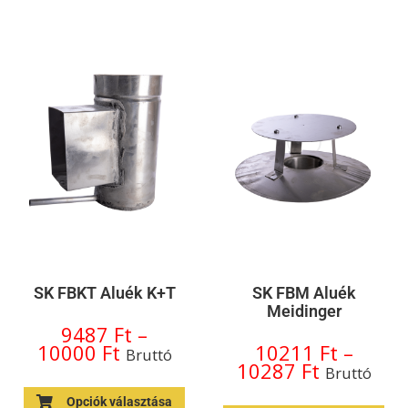
SK FBKT Aluék K+T
SK FBM Aluék
Meidinger
9487
Ft
–
10000
Ft
10211
Ft
–
Bruttó
10287
Ft
Bruttó
Opciók választása