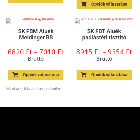
Opciók választása
SK FBM Aluék
SK FBT Aluék
Meidinger BB
padlástéri tisztító
6820
Ft
–
7010
Ft
8915
Ft
–
9354
Ft
Bruttó
Bruttó
Opciók választása
Opciók választása
Mind a(z) 6 találat megjelenítve