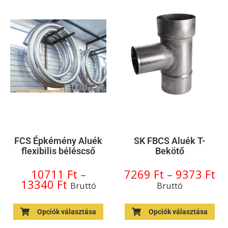
FCS Épkémény Aluék
SK FBCS Aluék T-
flexibilis béléscső
Bekötő
10711
Ft
–
7269
Ft
–
9373
Ft
13340
Ft
Bruttó
Bruttó
Opciók választása
Opciók választása