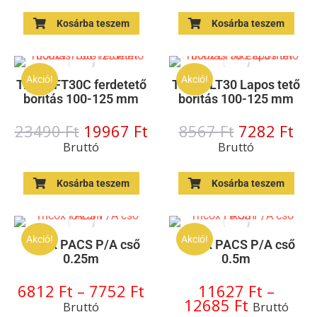
Kosárba teszem
Kosárba teszem
Akció!
Akció!
Tricox FT30C ferdetető
Tricox LT30 Lapos tető
borítás 100-125 mm
borítás 100-125 mm
23490
Ft
19967
Ft
8567
Ft
7282
Ft
Bruttó
Bruttó
Kosárba teszem
Kosárba teszem
Akció!
Akció!
Tricox PACS P/A cső
Tricox PACS P/A cső
0.25m
0.5m
6812
Ft
–
7752
Ft
11627
Ft
–
12685
Ft
Bruttó
Bruttó