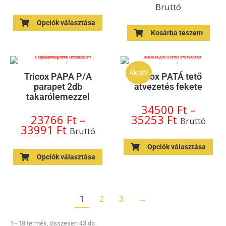
Bruttó
Opciók választása
Kosárba teszem
Akció!
Tricox PAPA P/A
Tricox PATÁ tető
parapet 2db
átvezetés fekete
takarólemezzel
34500
Ft
–
23766
Ft
–
35253
Ft
Bruttó
33991
Ft
Bruttó
Opciók választása
Opciók választása
1
2
3
→
1–18 termék, összesen 43 db