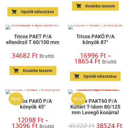
Kosárba teszem
Opciók választása
Tricox PAET P/A
Tricox PAKÖ P/A
ellenőrző T 60/100 mm
könyök 87°
34682
Ft
16996
Ft
–
Bruttó
18654
Ft
Bruttó
Kosárba teszem
Opciók választása
Akció!
Akció!
Tricox PAKÖ P/A
Tricox PAKT60 P/A
könyök 45°
Kültéri T-idom 80/125
mm Levegő kosárral
12098
Ft
–
13096
Ft
45322
Ft
38524
Ft
Bruttó