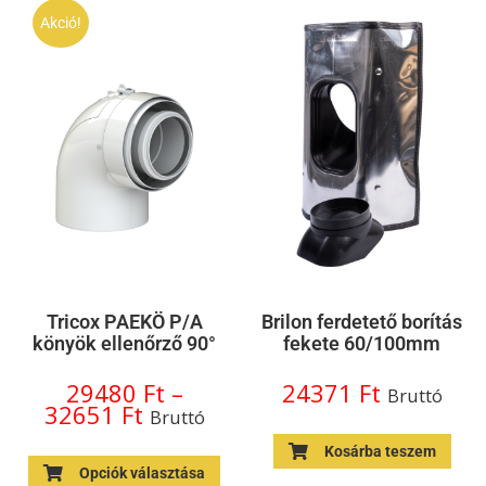
Akció!
Tricox PAEKÖ P/A
Brilon ferdetető borítás
könyök ellenőrző 90°
fekete 60/100mm
29480
Ft
–
24371
Ft
Bruttó
32651
Ft
Bruttó
Kosárba teszem
Opciók választása