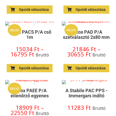
Opciók választása
Opciók választása
Akció!
Akció!
Tricox PACS P/A cső
Tricox PAD P/A
1m
szétválasztó 2x80 mm
15034
Ft
–
21846
Ft
–
16795
Ft
30655
Ft
Bruttó
Bruttó
Opciók választása
Opciók választása
Akció!
Tricox PAEE P/A
A Stabile PAC PPS -
ellenőrző egyenes
Immergars indító
18909
Ft
–
11283
Ft
Bruttó
22550
Ft
Bruttó