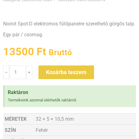
Noirot Spot-D elektromos fűtőpanelre szerelhető görgős talp.
Egy pár / csomag.
13500
Ft
Bruttó
Kosárba teszem
Raktáron
Termékeink azonnal elérhetők raktárról.
MÉRETEK
32 × 5 × 10,5 mm
SZÍN
Fehér