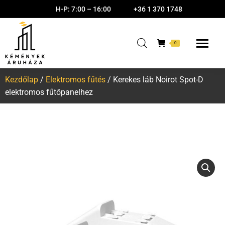
H-P: 7:00 – 16:00
+36 1 370 1748
0
Kezdőlap
/
Elektromos fűtés
/ Kerekes láb Noirot Spot-D
elektromos fűtőpanelhez