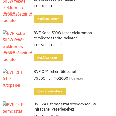
100000
Ft
Bruttó
Kosárba teszem
BVF Kobe 500W fehér elektromos
törölközőszárító radiátor
109500
Ft
Bruttó
Kosárba teszem
BVF CP1 fehér fűtőpanel
79500
Ft
–
102000
Ft
Bruttó
Opciók választása
BVF 24-P termosztát vevőegység BVF
infrapanel vezérléséhez
19000
Ft