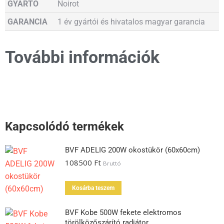
GYÁRTÓ
Noirot
GARANCIA
1 év gyártói és hivatalos magyar garancia
További információk
Kapcsolódó termékek
BVF ADELIG 200W okostükör (60x60cm)
108500
Ft
Bruttó
Kosárba teszem
BVF Kobe 500W fekete elektromos
törölközőszárító radiátor