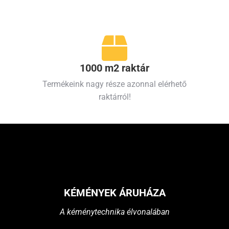
1000 m2 raktár
Termékeink nagy része azonnal elérhető
raktárról!
KÉMÉNYEK ÁRUHÁZA
A kéménytechnika élvonalában