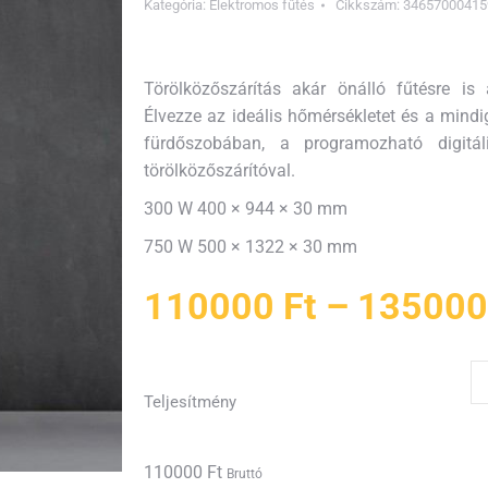
Kategória:
Elektromos fűtés
Cikkszám:
34657000415
Törölközőszárítás akár önálló fűtésre is 
Élvezze az ideális hőmérsékletet és a mindi
fürdőszobában, a programozható digitáli
törölközőszárítóval.
300 W 400 × 944 × 30 mm
750 W 500 × 1322 × 30 mm
110000
Ft
–
13500
Teljesítmény
110000
Ft
Bruttó