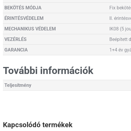
BEKÖTÉS MÓDJA
Fix beköté
ÉRINTÉSVÉDELEM
II. érinté
MECHANIKUS VÉDELEM
IK08 (5 jo
VEZÉRLÉS
Beépített 
GARANCIA
1+4 év gyá
További információk
Teljesítmény
Kapcsolódó termékek