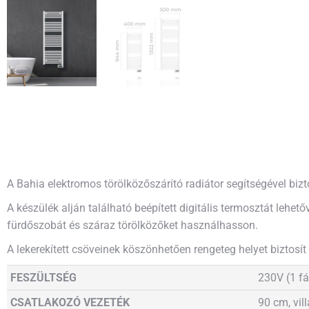
A Bahia elektromos törölközőszárító radiátor segítségével biz
A készülék alján található beépített digitális termosztát leh
fürdőszobát és száraz törölközőket használhasson.
A lekerekített csöveinek köszönhetően rengeteg helyet biztosí
FESZÜLTSÉG
230V (1 fá
CSATLAKOZÓ VEZETÉK
90 cm, vil