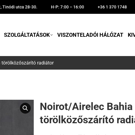
 Tinódi utca 28-30.
H-P: 7:00 – 16:00
+36 1 370 1748
SZOLGÁLTATÁSOK
VISZONTELADÓI HÁLÓZAT
KI
 törölközőszárító radiátor
Noirot/Airelec Bahia
törölközőszárító radi