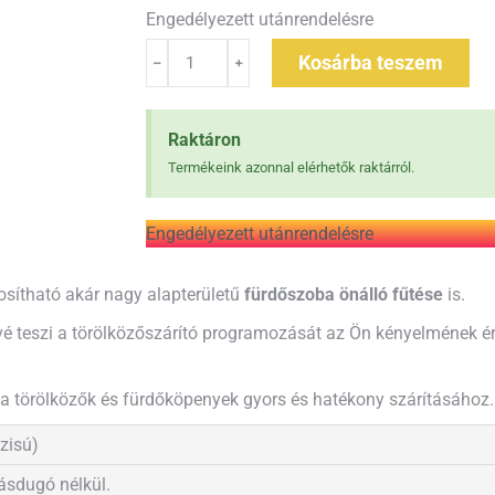
Engedélyezett utánrendelésre
Kosárba teszem
Raktáron
Termékeink azonnal elérhetők raktárról.
Engedélyezett utánrendelésre
tosítható akár nagy alapterületű
fürdőszoba önálló fűtése
is.
etővé teszi a törölközőszárító programozását az Ön kényelmének
t a törölközők és fürdőköpenyek gyors és hatékony szárításához.
zisú)
lásdugó nélkül.