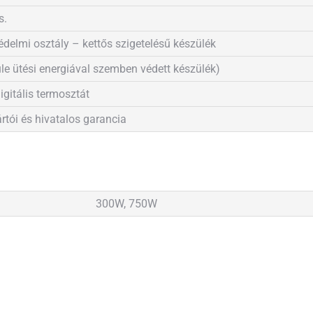
s.
svédelmi osztály – kettős szigetelésű készülék
ule ütési energiával szemben védett készülék)
digitális termosztát
rtói és hivatalos garancia
300W, 750W