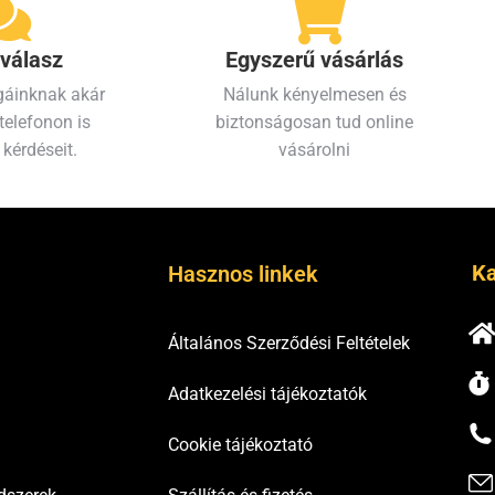
válasz
Egyszerű vásárlás
gáinknak akár
Nálunk kényelmesen és
telefonon is
biztonságosan tud online
 kérdéseit.
vásárolni
Ka
Hasznos linkek
Általános Szerződési Feltételek
Adatkezelési tájékoztatók
Cookie tájékoztató