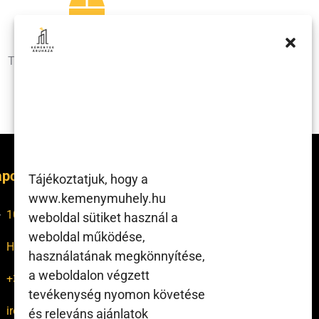
1000 m2 raktár
Termékeink nagy része azonnal
elérhető raktárról!
pcsolat
Tájékoztatjuk, hogy a
www.kemenymuhely.hu
1047 Bp., Tinódi utca 28-30.
weboldal sütiket használ a
weboldal működése,
H-P: 7:00 – 16:00
használatának megkönnyítése,
a weboldalon végzett
+36 1 370 1748
tevékenység nyomon követése
iroda@kemenymuhely.hu
és releváns ajánlatok