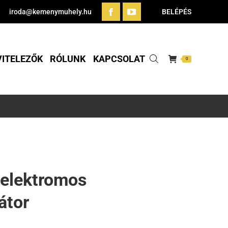
iroda@kemenymuhely.hu
BELÉPÉS
VITELEZŐK
RÓLUNK
KAPCSOLAT
0
 elektromos
átor