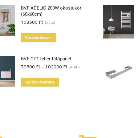
BVF ADELIG 200W okostükör
(60x60cm)
108500
Ft
Bruttó
Kosárba teszem
BVF CP1 fehér fűtőpanel
79500
Ft
–
102000
Ft
Bruttó
Opciók választása