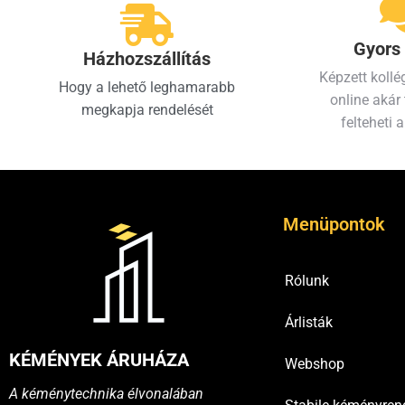
Gyors 
Házhozszállítás
Képzett kollé
Hogy a lehető leghamarabb
online akár 
megkapja rendelését
felteheti a
Menüpontok
Rólunk
Árlisták
KÉMÉNYEK ÁRUHÁZA
Webshop
A kéménytechnika élvonalában