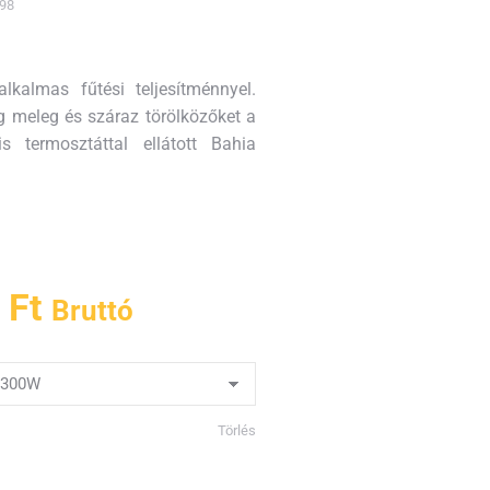
98
alkalmas fűtési teljesítménnyel.
g meleg és száraz törölközőket a
s termosztáttal ellátott Bahia
0
Ft
Bruttó
Törlés