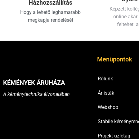
Házhozszállítás
Képzett kollé
Hogy a lehető leghamarabb
online akár 
megkapja rendelését
felteheti a
Menüpontok
Rólunk
KÉMÉNYEK ÁRUHÁZA
Árlisták
A kéménytechnika élvonalában
Webshop
Stabile kéményren
Projekt üzletág