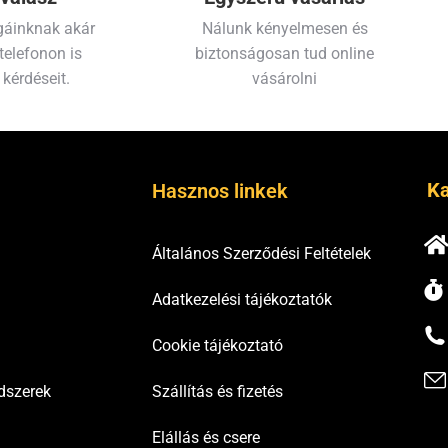
gáinknak akár
Nálunk kényelmesen és
telefonon is
biztonságosan tud online
 kérdéseit.
vásárolni
Ka
Hasznos linkek
Általános Szerződési Feltételek
Adatkezelési tájékoztatók
Cookie tájékoztató
dszerek
Szállítás és fizetés
Elállás és csere