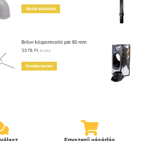
Opciók választása
Brilon központositó pár 80 mm
5378
Ft
Bruttó
Kosárba teszem
válasz
Egyszerű vásárlás