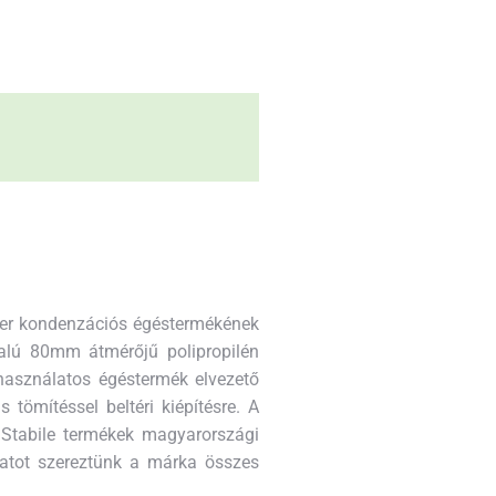
szer kondenzációs égéstermékének
alú 80mm átmérőjű polipropilén
használatos égéstermék elvezető
ömítéssel beltéri kiépítésre. A
 Stabile termékek magyarországi
atot szereztünk a márka összes