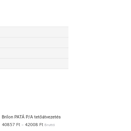
Brilon PATÁ P/A tetőátvezetés
40857
Ft
–
42008
Ft
Bruttó