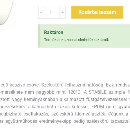
Kosárba teszem
Raktáron
Termékeink azonnal elérhetők raktárról.
evegő beszívó csöve. Széleskörű felhasználhatóság. Ez a rend
 hőmérséklete nem nagyobb mint 120°C. A STABILE szimpla f
ztott, vagy kéményaknában alkalmazott füstgázelvezetésnél 
ezésekhez alkalmazható tokos kötéssel, EPDM gumi gyűrűs t
 megbízható csatlakozás, széleskörű idomválaszték. Cégünk a
ves együttműködés eredményeképp pedig széleskörű tapasztal