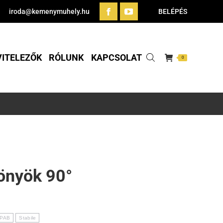
iroda@kemenymuhely.hu
BELÉPÉS
VITELEZŐK
RÓLUNK
KAPCSOLAT
0
önyök 90°
PAB
Stabile