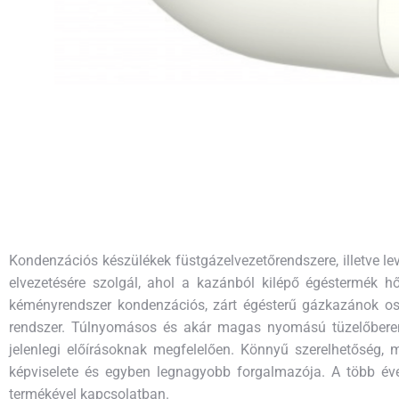
Kondenzációs készülékek füstgázelvezetőrendszere, illetve l
elvezetésére szolgál, ahol a kazánból kilépő égéstermék
kéményrendszer kondenzációs, zárt égésterű gázkazánok os
rendszer. Túlnyomásos és akár magas nyomású tüzelőberend
jelenlegi előírásoknak megfelelően. Könnyű szerelhetőség,
képviselete és egyben legnagyobb forgalmazója. A több é
termékével kapcsolatban.