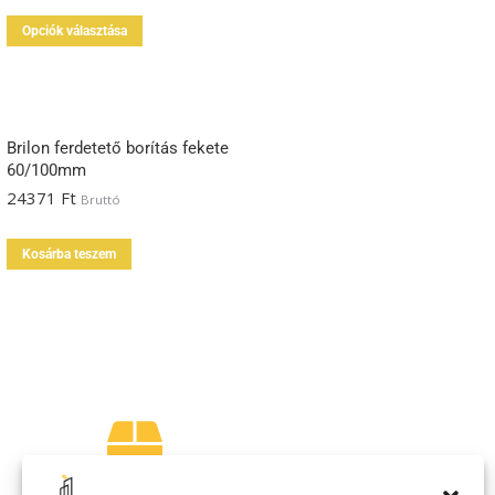
Opciók választása
Brilon ferdetető borítás fekete
60/100mm
24371
Ft
Bruttó
Kosárba teszem
1000 m2 raktár