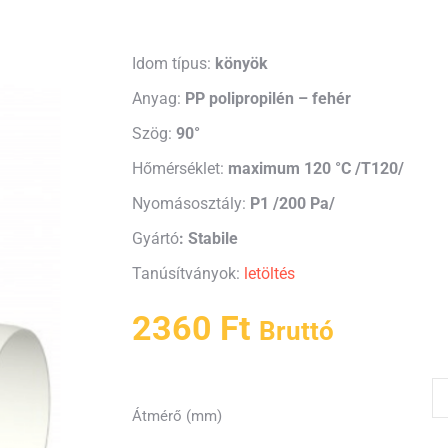
Idom típus:
könyök
Anyag:
PP polipropilén – fehér
Szög:
90°
Hőmérséklet:
maximum
120 °C /T120/
Nyomásosztály:
P1 /200 Pa/
Gyártó
: Stabile
Tanúsítványok:
letöltés
2360
Ft
Bruttó
Átmérő (mm)