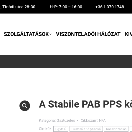
 Tinódi utca 28-30.
H-P: 7:00 – 16:00
+36 1 370 1748
SZOLGÁLTATÁSOK
VISZONTELADÓI HÁLÓZAT
KI
A Stabile PAB PPS k
Kategória:
Gáztüzelés
Cikkszám:
N/A
Címkék:
Egyfalú
Füstcső / Kályhacső
Kondenzációs