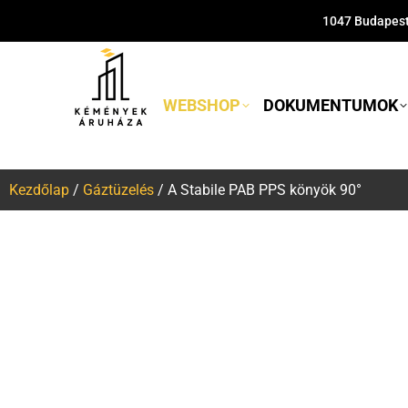
1047 Budapest,
WEBSHOP
DOKUMENTUMOK
Kezdőlap
/
Gáztüzelés
/ A Stabile PAB PPS könyök 90°