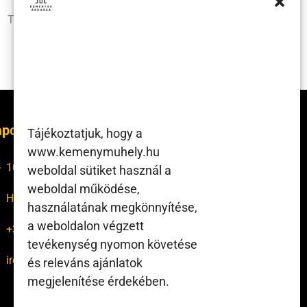
Termékeink nagy része azonnal
elérhető raktárról!
pcsolat
Tájékoztatjuk, hogy a
www.kemenymuhely.hu
1047 Bp., Tinódi utca 28-30.
weboldal sütiket használ a
weboldal működése,
H-P: 7:00 – 16:00
használatának megkönnyítése,
a weboldalon végzett
+36 1 370 1748
tevékenység nyomon követése
iroda@kemenymuhely.hu
és releváns ajánlatok
megjelenítése érdekében.