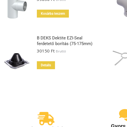
Kosárba teszem
B DEKS Dektite EZI-Seal
ferdetető borítás (75-175mm)
30150
Ft
Bruttó
Details
Gyors 