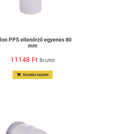
ilon PPS ellenőrző egyenes 80
mm
11148
Ft
Bruttó
Kosárba teszem