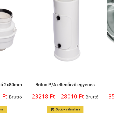
ztó 2x80mm
Brilon P/A ellenőrző egyenes
0
Ft
23218
Ft
–
28010
Ft
3
Bruttó
Bruttó
ása
Opciók választása