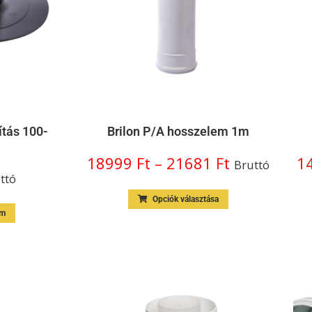
ítás 100-
Brilon P/A hosszelem 1m
18999
Ft
–
21681
Ft
1
Bruttó
ttó
Opciók választása
em