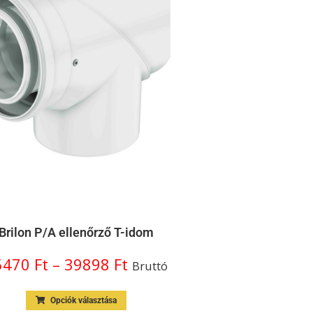
Brilon P/A ellenőrző T-idom
5470
Ft
–
39898
Ft
Bruttó
Opciók választása