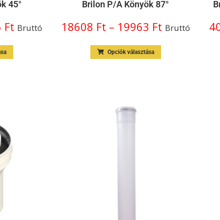
ök 45°
Brilon P/A Könyök 87°
B
6
Ft
18608
Ft
–
19963
Ft
4
Bruttó
Bruttó
ása
Opciók választása