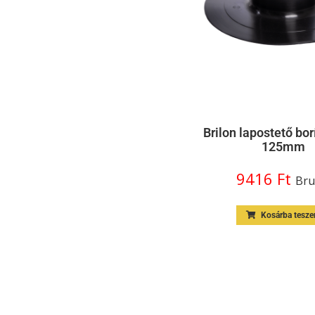
Brilon lapostető bor
125mm
9416
Ft
Bru
Kosárba tesz