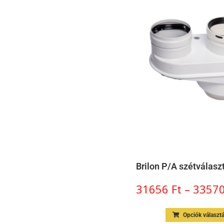
Brilon P/A szétválas
31656
Ft
–
3357
Opciók választ