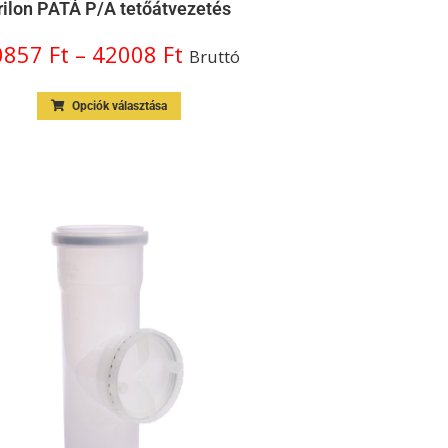
rilon PATÁ P/A tetőátvezetés
0857
Ft
–
42008
Ft
Bruttó
Opciók választása