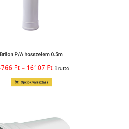
Brilon P/A hosszelem 0.5m
4766
Ft
–
16107
Ft
Bruttó
Opciók választása