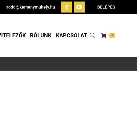
iroda@kemenymuhely.hu
BELÉPÉS
VITELEZŐK
RÓLUNK
KAPCSOLAT
0