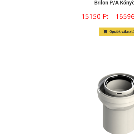
Brilon P/A Köny
15150
Ft
–
1659
Opciók választ