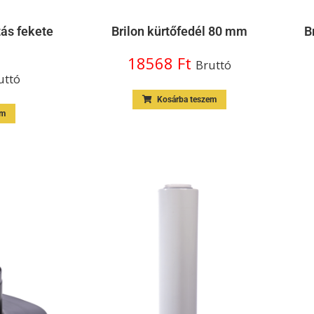
tás fekete
Brilon kürtőfedél 80 mm
B
18568
Ft
Bruttó
uttó
Kosárba teszem
em