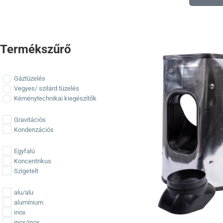
Termékszűrő
Gáztüzelés
Vegyes/ szilárd tüzelés
Kéménytechnikai kiegészítők
Gravitációs
Kondenzációs
Egyfalú
Koncentrikus
Szigetelt
alu/alu
alumínium
inox
inox/inox