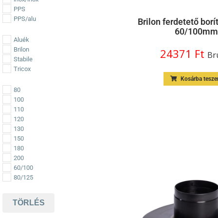
PPS
PPS/alu
Brilon ferdetető borí
60/100mm
Aluék
Brilon
24371
Ft
Br
Stabile
Tricox
Kosárba tesz
80
100
110
120
130
150
180
200
60/100
80/125
TÖRLÉS