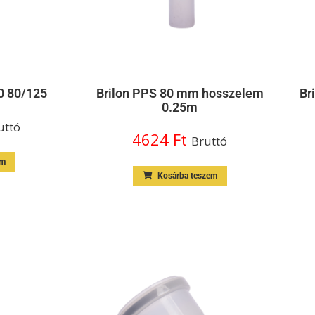
00 80/125
Brilon PPS 80 mm hosszelem
Br
0.25m
uttó
4624
Ft
Bruttó
em
Kosárba teszem