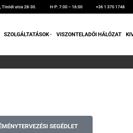
 Tinódi utca 28-30.
H-P: 7:00 – 16:00
+36 1 370 1748
SZOLGÁLTATÁSOK
VISZONTELADÓI HÁLÓZAT
KI
ÉMÉNYTERVEZÉSI SEGÉDLET