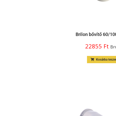
Brilon bővítő 60/1
22855
Ft
Br
Kosárba tesz