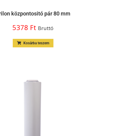
rilon központositó pár 80 mm
5378
Ft
Bruttó
Kosárba teszem