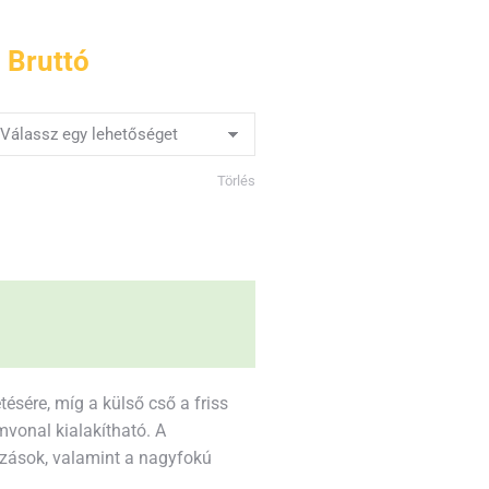
Bruttó
Törlés
sére, míg a külső cső a friss
vonal kialakítható. A
ozások, valamint a nagyfokú