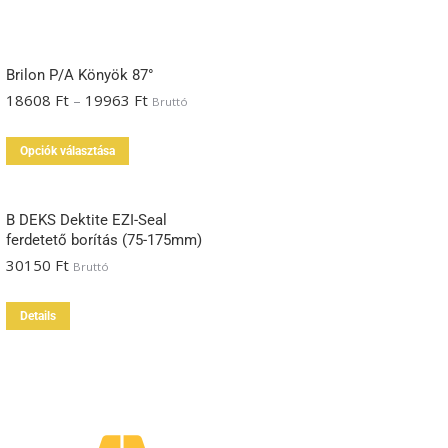
Brilon P/A Könyök 87°
18608
Ft
–
19963
Ft
Bruttó
Opciók választása
B DEKS Dektite EZI-Seal
ferdetető borítás (75-175mm)
30150
Ft
Bruttó
Details