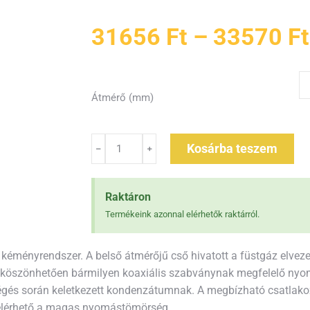
31656
Ft
–
33570
Ft
Átmérő (mm)
Kosárba teszem
Raktáron
Termékeink azonnal elérhetők raktárról.
ményrendszer. A belső átmérőjű cső hivatott a füstgáz elvezeté
 köszönhetően bármilyen koaxiális szabványnak megfelelő nyom
 égés során keletkezett kondenzátumnak. A megbízható csatlak
n elérhető a magas nyomástömörség.