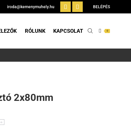
iroda@kemenymuhely.hu
BELÉPÉS
ELEZŐK
RÓLUNK
KAPCSOLAT
0
sztó 2x80mm
ós