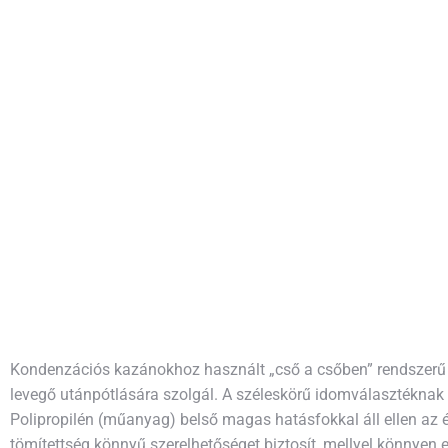
Kondenzációs kazánokhoz használt „cső a csőben” rendszerű ké
levegő utánpótlására szolgál. A széleskörű idomválasztéknak
Polipropilén (műanyag) belső magas hatásfokkal áll ellen az
tömítettség könnyű szerelhetőséget biztosít, mellyel könnye