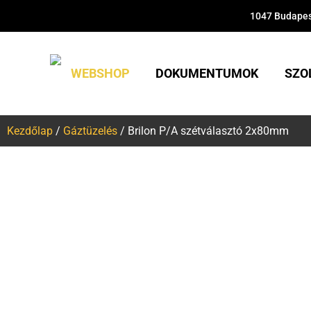
1047 Budapest
WEBSHOP
DOKUMENTUMOK
SZO
Kezdőlap
/
Gáztüzelés
/ Brilon P/A szétválasztó 2x80mm