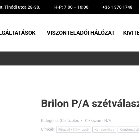
, Tinódi utca 28-30.
H-P: 7:00 – 16:00
+36 1 370 1748
LGÁLTATÁSOK
VISZONTELADÓI HÁLÓZAT
KIVIT
Brilon P/A szétvála
Kategória:
Gáztüzelés
Cikkszám:
N/A
Címkék:
Füstcső / Kályhacső
Koncentrikus
Kondenzáci