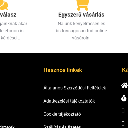
válasz
Egyszerű vásárlás
gáinknak akár
Nálunk kényelmesen és
telefonon is
biztonságosan tud online
 kérdéseit.
vásárolni
Ka
Hasznos linkek
Általános Szerződési Feltételek
Adatkezelési tájékoztatók
Cookie tájékoztató
dszerek
Szállítás és fizetés