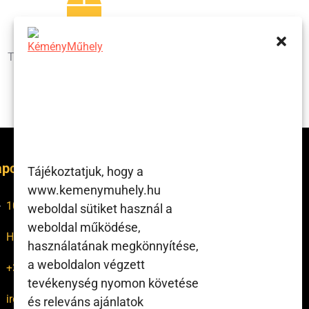
1000 m2 raktár
Termékeink nagy része azonnal
elérhető raktárról!
pcsolat
Tájékoztatjuk, hogy a
www.kemenymuhely.hu
1047 Bp., Tinódi utca 28-30.
weboldal sütiket használ a
weboldal működése,
H-P: 7:00 – 16:00
használatának megkönnyítése,
a weboldalon végzett
+36 1 370 1748
tevékenység nyomon követése
iroda@kemenymuhely.hu
és releváns ajánlatok