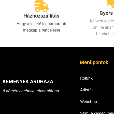
Gyors 
Házhozszállítás
Képzett kollé
Hogy a lehető leghamarabb
online akár 
megkapja rendelését
felteheti a
Menüpontok
Rólunk
KÉMÉNYEK ÁRUHÁZA
Árlisták
A kéménytechnika élvonalában
Webshop
Stabile kéményren